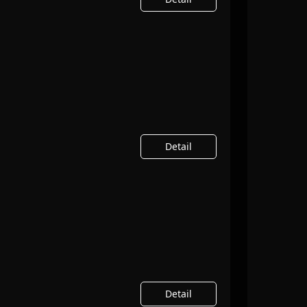
Detail
Detail