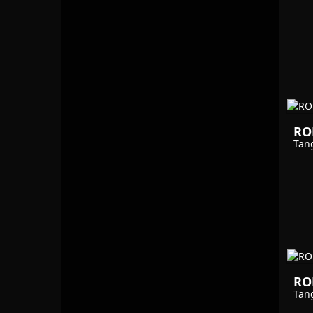
RO
Tan
RO
Tan