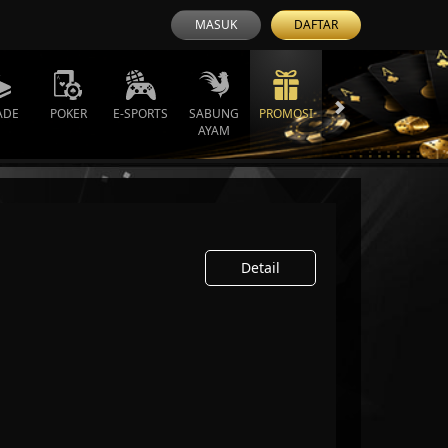
MASUK
DAFTAR
ADE
POKER
E-SPORTS
SABUNG
PROMOSI
AYAM
Detail