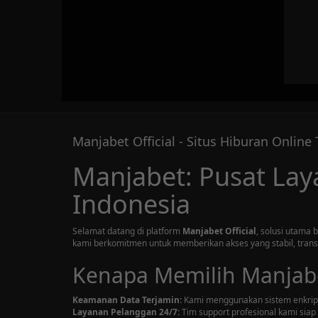
Manjabet Official - Situs Hiburan Online
Manjabet: Pusat Lay
Indonesia
Selamat datang di platform
Manjabet Official
, solusi utama
kami berkomitmen untuk memberikan akses yang stabil, transp
Kenapa Memilih Manjabet
Keamanan Data Terjamin:
Kami menggunakan sistem enkripsi
Layanan Pelanggan 24/7:
Tim support profesional kami siap