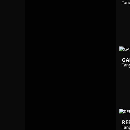
Tan
GA
Tan
RE
Tan