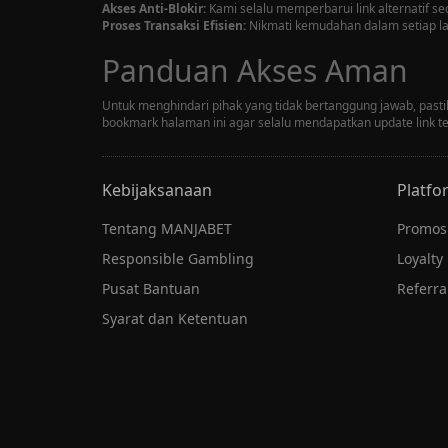
Akses Anti-Blokir:
Kami selalu memperbarui link alternatif se
Proses Transaksi Efisien:
Nikmati kemudahan dalam setiap la
Panduan Akses Aman
Untuk menghindari pihak yang tidak bertanggung jawab, pa
bookmark halaman ini agar selalu mendapatkan update link te
Kebijaksanaan
Platfo
Tentang MANJABET
Promos
Responsible Gambling
Loyalty
Pusat Bantuan
Referra
Syarat dan Ketentuan