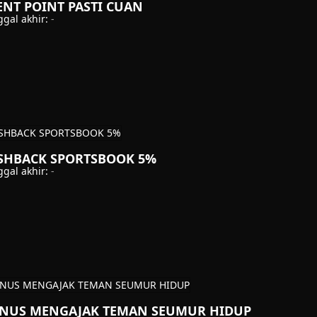
ENT POINT PASTI CUAN
ggal akhir:
-
SHBACK SPORTSBOOK 5%
ggal akhir:
-
NUS MENGAJAK TEMAN SEUMUR HIDUP