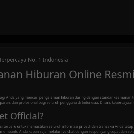
 Terpercaya No. 1 Indonesia
anan Hiburan Online Resmi
 bagi Anda yang mencari pengalaman hiburan daring dengan standar keamanan ter
aran, dan profesional bagi seluruh pengguna di Indonesia. Di sini, kepercayaan
 Official?
 terbaru untuk memastikan seluruh informasi pribadi dan transaksi Anda tetap
 membantu Anda kapan saja melalui live chat dengan respon yang cepat dan solut