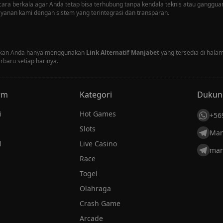
cara berkala agar Anda tetap bisa terhubung tanpa kendala teknis atau ganggua
yanan kami dengan sistem yang terintegrasi dan transparan.
stikan Anda hanya menggunakan
Link Alternatif Manjabet
yang tersedia di hala
rbaru setiap harinya.
rm
Kategori
Dukun
i
Hot Games
+56
Slots
Man
l
Live Casino
manj
Race
Togel
Olahraga
Crash Game
Arcade