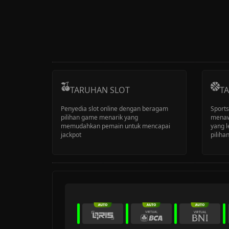
TARUHAN SLOT
T
Penyedia slot online dengan beragam
Sports
pilihan game menarik yang
menaw
memudahkan pemain untuk mencapai
yang l
jackpot
piliha